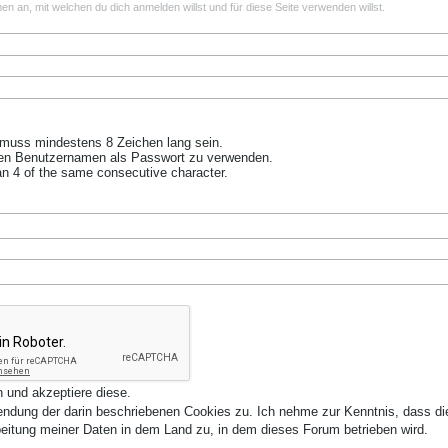
men an, mit welchen du dich anmelden willst und für diese Seite verwenden willst.
muss mindestens 8 Zeichen lang sein.
en Benutzernamen als Passwort zu verwenden.
n 4 of the same consecutive character.
 und akzeptiere diese.
ndung der darin beschriebenen Cookies zu. Ich nehme zur Kenntnis, dass d
itung meiner Daten in dem Land zu, in dem dieses Forum betrieben wird.