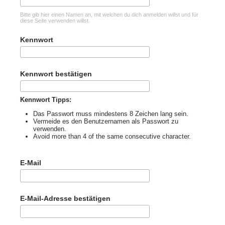
Bitte gib hier einen Namen an, mit welchen du dich anmelden willst und für
diese Seite verwenden willst.
Kennwort
Kennwort bestätigen
Kennwort Tipps:
Das Passwort muss mindestens 8 Zeichen lang sein.
Vermeide es den Benutzernamen als Passwort zu
verwenden.
Avoid more than 4 of the same consecutive character.
E-Mail
E-Mail-Adresse bestätigen