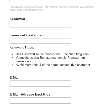
Bitte gib hier einen Namen an, mit welchen du dich anmelden willst und für
diese Seite verwenden willst.
Kennwort
Kennwort bestätigen
Kennwort Tipps:
Das Passwort muss mindestens 8 Zeichen lang sein.
Vermeide es den Benutzernamen als Passwort zu
verwenden.
Avoid more than 4 of the same consecutive character.
E-Mail
E-Mail-Adresse bestätigen