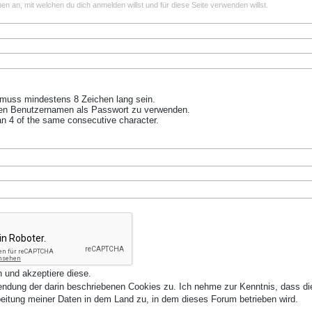
men an, mit welchen du dich anmelden willst und für diese Seite verwenden willst.
muss mindestens 8 Zeichen lang sein.
en Benutzernamen als Passwort zu verwenden.
n 4 of the same consecutive character.
 und akzeptiere diese.
ndung der darin beschriebenen Cookies zu. Ich nehme zur Kenntnis, dass d
itung meiner Daten in dem Land zu, in dem dieses Forum betrieben wird.