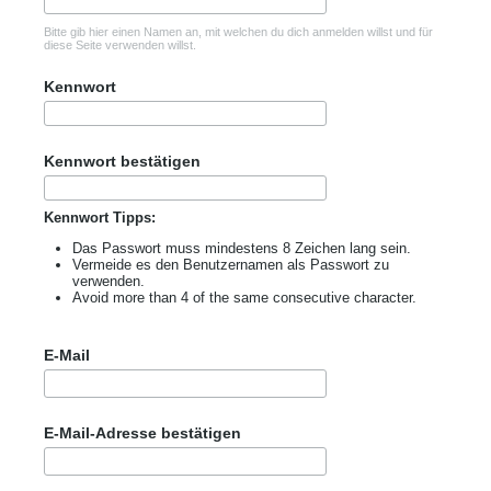
Bitte gib hier einen Namen an, mit welchen du dich anmelden willst und für
diese Seite verwenden willst.
Kennwort
Kennwort bestätigen
Kennwort Tipps:
Das Passwort muss mindestens 8 Zeichen lang sein.
Vermeide es den Benutzernamen als Passwort zu
verwenden.
Avoid more than 4 of the same consecutive character.
E-Mail
E-Mail-Adresse bestätigen