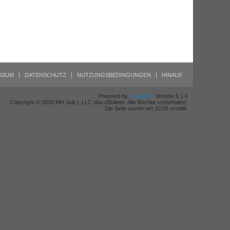
SSUM
DATENSCHUTZ
NUTZUNGSBEDINGUNGEN
HINAUF
Powered by
vBulletin®
Version 6.1.6
Copyright © 2026 MH Sub I, LLC dba vBulletin. Alle Rechte vorbehalten.
Die Seite wurde um 10:06 erstellt.