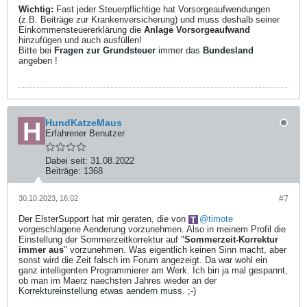
Wichtig:
Fast jeder Steuerpflichtige hat Vorsorgeaufwendungen
(z.B. Beiträge zur Krankenversicherung) und muss deshalb seiner
Einkommensteuererklärung die
Anlage Vorsorgeaufwand
hinzufügen und auch ausfüllen!
Bitte bei
Fragen zur Grundsteuer
immer das
Bundesland
angeben !
HundKatzeMaus
Erfahrener Benutzer
Dabei seit:
31.08.2022
Beiträge:
1368
30.10.2023, 16:02
#7
Der ElsterSupport hat mir geraten, die von
timote
vorgeschlagene Aenderung vorzunehmen. Also in meinem Profil die
Einstellung der Sommerzeitkorrektur auf "
Sommerzeit-Korrektur
immer aus
" vorzunehmen. Was eigentlich keinen Sinn macht, aber
sonst wird die Zeit falsch im Forum angezeigt. Da war wohl ein
ganz intelligenten Programmierer am Werk. Ich bin ja mal gespannt,
ob man im Maerz naechsten Jahres wieder an der
Korrektureinstellung etwas aendern muss. ;-)