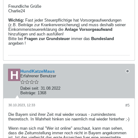
Freundliche Grüße
Charlie24
Wichtig:
Fast jeder Steuerpflichtige hat Vorsorgeaufwendungen
(z.B. Beiträge zur Krankenversicherung) und muss deshalb seiner
Einkommensteuererklärung die
Anlage Vorsorgeaufwand
hinzufügen und auch ausfüllen!
Bitte bei
Fragen zur Grundsteuer
immer das
Bundesland
angeben !
HundKatzeMaus
Erfahrener Benutzer
Dabei seit:
31.08.2022
Beiträge:
1368
30.10.2023, 12:33
#5
Die Bayern sind ihrer Zeit mal wieder voraus - zumindestens
theoretisch. In Wahrheit hinken sie naemlich mal wieder hinterher ;-)
Wenn man sich mal "Wer ist online" anschaut, kann man sehen,
dass die Zeitumstellung immer noch nicht in Bayern angekommen
ist. Ist das vielleicht das erste Anzeichen fuer eine angestrebte