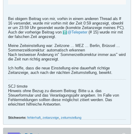
Wohnung. Elster akzeptiert das aber nicht,
weil ich keine Wohnungen/Wohnräume und
keine Wohnflächen erklärt habe.
Offensichtlich ist dieser Fall nicht
Bei obigem Beitrag von mir, vorhin in einem anderen Thread als #
vorgesehen und ich kann das
16 versendet, wurde mir vorhin mit der Zeit 0:59 angezeigt, obwohl
er um 23:59 Uhr gesendet wurde (korrekte Zeitanzeige meines PC).
Auch der vorherige Beitrag von
Telepeter
(# 15) wurde mir mit
der falschen Zeit angezeigt.
Meine Zeiteinstellung war: Zeitzone ... MEZ ... Berlin, Brüssel ...
Sommerzeitkorrektur: automatisch erkennen
Nach testweiser Änderung in" Sommerzeitkorrektur immer aus" wird
die Zeit nun richtig angezeigt.
Ich hoffe, dass die neue Einstellung eine dauerhaft richtige
Zeitanzeige, auch nach der nächten Zeitumstellung, bewirkt.
SCJ timote
Hinweis ohne Bezug zu diesem Beitrag: Bitte u.a. das
Steuerformular und das Veranlagungsjahr angeben. Im Falle von
Fehlermeldungen sollten diese möglichst zitiert werden. Das
erleichtert hilfreiche Antworten.
Stichworte:
fehlerhaft
,
zeitanzeige
,
zeitumstellung