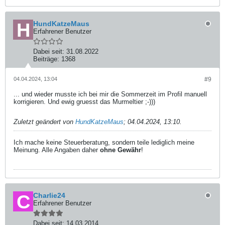
HundKatzeMaus
Erfahrener Benutzer
Dabei seit:
31.08.2022
Beiträge:
1368
04.04.2024, 13:04
#9
... und wieder musste ich bei mir die Sommerzeit im Profil manuell
korrigieren. Und ewig gruesst das Murmeltier ;-)))
Zuletzt geändert von
HundKatzeMaus
;
04.04.2024, 13:10
.
Ich mache keine Steuerberatung, sondern teile lediglich meine
Meinung. Alle Angaben daher
ohne Gewähr
!
Charlie24
Erfahrener Benutzer
Dabei seit:
14.03.2014