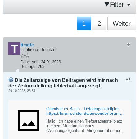
Filter
1
2
Weiter
timote
Erfahrener Benutzer
Dabei seit:
24.01.2023
Beiträge:
763
#1
Die Zeitanzeige von Beiträgen wird mir nach
der Zeitumstellung fehlerhaft angezeigt
29.10.2023, 23:51
Grundsteuer Berlin - Tiefgaragenstellplatz in Wohngebäude gehört zu keiner Wohnung - ELSTER Anwender Forum
https://forum.elster.de/anwenderforum/forum/elster-webanwendungen/mein-elster/397113-grundsteuer-berlin-tiefgaragenstellplatz-in-wohngeb%C3%A4ude-geh%C3%B6rt-zu-keiner-wohnung?p=433954#post433954
Hallo, ich habe einen Tiefgaragenstellplatz
in einem Mehrfamilienhaus
(Wohnungseigentum). Mir gehört aber nur
der Stellplatz und keine zugehörige