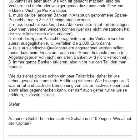
Du kannst es aber auch wie von dir gedacht machen, also die
Verluste und mehr oder weniger genau dazu passende Gewinne
erklären. Wichtige Punkte dabei:
1. muss der bei anderen Banken in Anspruch genommene Sparer-
Pauschbetrag in Zeile 17 eingetragen werden.
2. muss beachtet werden, dass Aktienverluste nicht mit Sonstigen
Gewinnen verrechnet werden können (wer das nicht verstanden hat
der sollte lieber doch alles erklären).
3. steht der Sparer-Pauschbetrag hinten an, die Verluste werden
zuerst ausgeglichen (u.U. verfallen die 1.000 Euro dann).
4. falls ausländische Quellensteuern angerechnet werden sollen
muss dazu beim Finanzamt auch eine Steuer herauskommen (mit
Abgeltungsteuer von
nicht
erklärten Banken wird nicht verrechnet).
5. immer ganze Banken erklären, also nicht nur den Teil den man
braucht.
Wie du siehst gibt es schon ein paar Fallstricke, daher ist wie
schon gesagt die komplette Erklärung sicherer. Wer hingegen weiß
was er tut und auch die Berechnung von Elster nachvollziehen und
somit alles gegenchecken kann, der darf auch gerne nur teilweise
erklären, zulässig ist das.
Stefan
Auf einem Schiff befinden sich 26 Schafe und 10 Ziegen. Wie alt ist
der Kapitän?