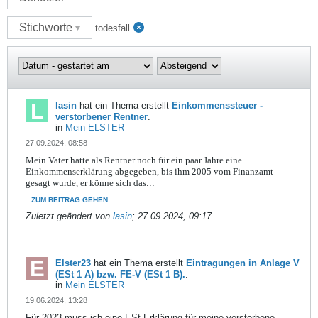
Stichworte
todesfall
lasin
hat ein Thema erstellt
Einkommenssteuer -
verstorbener Rentner
.
in
Mein ELSTER
27.09.2024, 08:58
Mein Vater hatte als Rentner noch für ein paar Jahre eine
Einkommenserklärung abgegeben, bis ihm 2005 vom Finanzamt
gesagt wurde, er könne sich das
...
ZUM BEITRAG GEHEN
Zuletzt geändert von
lasin
;
27.09.2024, 09:17
.
Elster23
hat ein Thema erstellt
Eintragungen in Anlage V
(ESt 1 A) bzw. FE-V (ESt 1 B).
.
in
Mein ELSTER
19.06.2024, 13:28
Für 2023 muss ich eine ESt-Erklärung für meine verstorbene