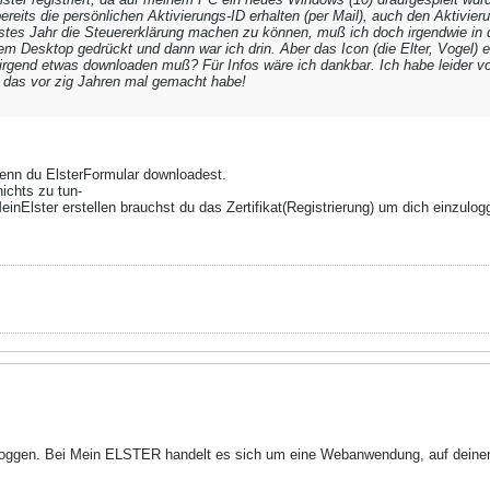
bereits die persönlichen Aktivierungs-ID erhalten (per Mail), auch den Aktiv
hstes Jahr die Steuererklärung machen zu können, muß ich doch irgendwie in d
em Desktop gedrückt und dann war ich drin. Aber das Icon (die Elter, Vogel) 
irgend etwas downloaden muß? Für Infos wäre ich dankbar. Ich habe leider 
 das vor zig Jahren mal gemacht habe!
enn du ElsterFormular downloadest.
ichts zu tun-
einElster erstellen brauchst du das Zertifikat(Registrierung) um dich einzulog
loggen. Bei Mein ELSTER handelt es sich um eine Webanwendung, auf deinem 