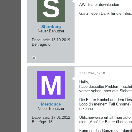
AW: Elster downloaden
Ganz lieben Dank für die Info
Sternberg
Neuer Benutzer
Dabei seit:
13.10.2019
Beiträge:
6
17.12.2020, 17:58
Hallo,
habe dasselbe Problem, nachde
vorher schon, aber aus Sicherh
Die Elster-Kachel auf dem Des
Merdouce
Logo (in meinem Fall Chrome) u
Neuer Benutzer
erkenne.
Dabei seit:
17.01.2012
Üblicherweise erhält man auto
Beiträge:
13
eine ,,App" für Elster überhaupt
Kann es das Ganze evtl. damit