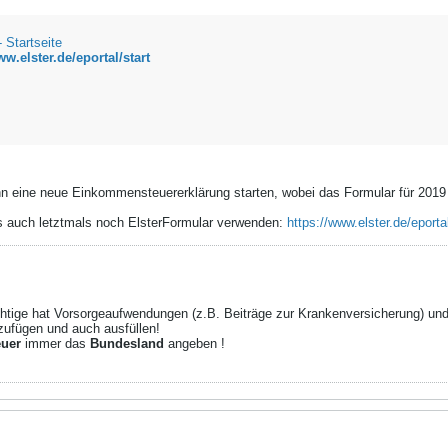
Startseite
ww.elster.de/eportal/start
 eine neue Einkommensteuererklärung starten, wobei das Formular für 2019 e
gs auch letztmals noch ElsterFormular verwenden:
https://www.elster.de/eportal
ichtige hat Vorsorgeaufwendungen (z.B. Beiträge zur Krankenversicherung) u
zufügen und auch ausfüllen!
euer
immer das
Bundesland
angeben !