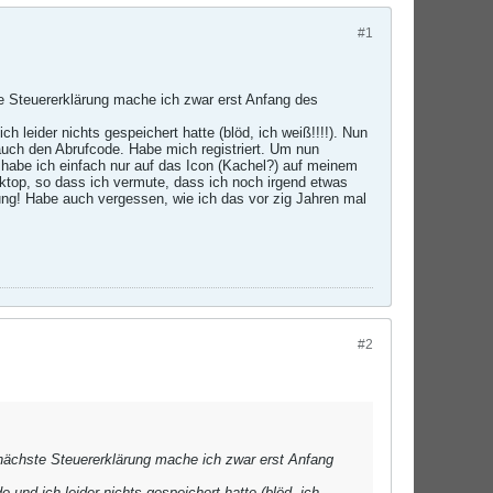
#1
 Steuererklärung mache ich zwar erst Anfang des
h leider nichts gespeichert hatte (blöd, ich weiß!!!!). Nun
 auch den Abrufcode. Habe mich registriert. Um nun
 habe ich einfach nur auf das Icon (Kachel?) auf meinem
sktop, so dass ich vermute, dass ich noch irgend etwas
ng! Habe auch vergessen, wie ich das vor zig Jahren mal
#2
ächste Steuererklärung mache ich zwar erst Anfang
 und ich leider nichts gespeichert hatte (blöd, ich