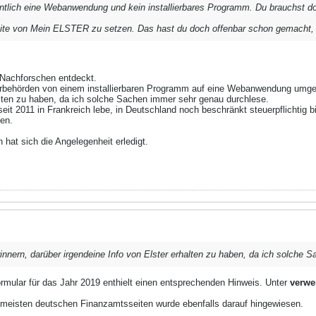
tlich eine Webanwendung und kein installierbares Programm. Du brauchst do
ite von Mein ELSTER zu setzen. Das hast du doch offenbar schon gemacht, zu
 Nachforschen entdeckt.
erbehörden von einem installierbaren Programm auf eine Webanwendung umgest
alten zu haben, da ich solche Sachen immer sehr genau durchlese.
eit 2011 in Frankreich lebe, in Deutschland noch beschränkt steuerpflichtig bi
en.
 hat sich die Angelegenheit erledigt.
innern, darüber irgendeine Info von Elster erhalten zu haben, da ich solche 
ormular für das Jahr 2019 enthielt einen entsprechenden Hinweis. Unter
verwe
 meisten deutschen Finanzamtsseiten wurde ebenfalls darauf hingewiesen.