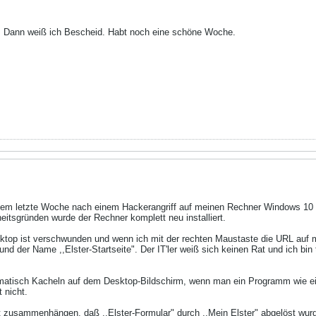
s. Dann weiß ich Bescheid. Habt noch eine schöne Woche.
m letzte Woche nach einem Hackerangriff auf meinen Rechner Windows 10 bei m
eitsgründen wurde der Rechner komplett neu installiert.
ktop ist verschwunden und wenn ich mit der rechten Maustaste die URL auf m
nd der Name ,,Elster-Startseite". Der IT'ler weiß sich keinen Rat und ich bin 
matisch Kacheln auf dem Desktop-Bildschirm, wenn man ein Programm wie ei
 nicht.
 zusammenhängen, daß ,,Elster-Formular" durch ,,Mein Elster" abgelöst wur