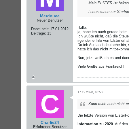
Mein ELSTER ist bekann
Lesezeichen zur Startse
Merdouce
Neuer Benutzer
Hallo,
Dabei seit:
17.01.2012
ja, habe ich auch gerade beim
Beiträge:
13
Ich wußte nicht, daß die Steu
irgendeine Info von Elster erh
Da ich Auslandsdeutsche bin, s
hatte ich das nicht mitbekomm
Nun, jetzt weiß ich es und dann
Viele Grüße aus Frankreich!
17.12.2020, 18:50
Kann mich auch nicht er
Die letzte Version von ElsterF
Charlie24
Information zu 2020
. Auf den
Erfahrener Benutzer