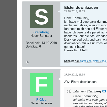
Elster downloaden
27.10.2019, 11:03
Liebe Community,
ich habe mal eine ganz dumme
nächsten Jahres, aber ich möch
Ich habe mich neu bei Elster re
Sternberg
habe ich bereits die persönlic
Neuer Benutzer
nächstes Jahr die Steuererklä
Desktop gedrückt und dann war 
Dabei seit:
13.10.2019
downloaden muß? Für Infos wär
Beiträge:
6
gemacht habe!
Danke für Hilfe!!!
Stichworte:
elster icon
,
elster vogel
27.10.2019, 11:38
AW: Elster downloaden
Zitat von
Sternberg
Liebe Community,
FIGUL
ich habe mal eine ganz
Neuer Benutzer
des nächsten Jahres, ab
Ich habe mich neu bei El