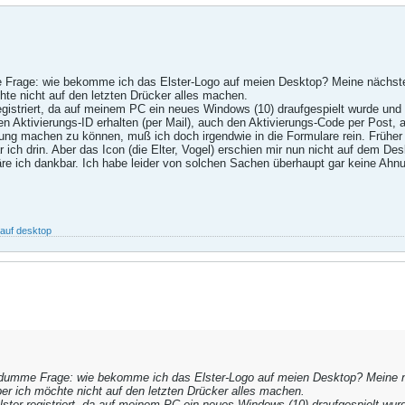
 Frage: wie bekomme ich das Elster-Logo auf meien Desktop? Meine nächste
te nicht auf den letzten Drücker alles machen.
gistriert, da auf meinem PC ein neues Windows (10) draufgespielt wurde und ic
hen Aktivierungs-ID erhalten (per Mail), auch den Aktivierungs-Code per Post,
rung machen zu können, muß ich doch irgendwie in die Formulare rein. Früher
ich drin. Aber das Icon (die Elter, Vogel) erschien mir nun nicht auf dem De
e ich dankbar. Ich habe leider von solchen Sachen überhaupt gar keine Ahnu
 auf desktop
 dumme Frage: wie bekomme ich das Elster-Logo auf meien Desktop? Meine n
er ich möchte nicht auf den letzten Drücker alles machen.
ster registriert, da auf meinem PC ein neues Windows (10) draufgespielt wurde