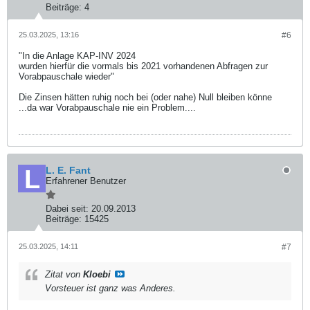
Beiträge:
4
25.03.2025, 13:16
#6
"In die Anlage KAP-INV 2024
wurden hierfür die vormals bis 2021 vorhandenen Abfragen zur
Vorabpauschale wieder"
Die Zinsen hätten ruhig noch bei (oder nahe) Null bleiben könne
...da war Vorabpauschale nie ein Problem....
L. E. Fant
Erfahrener Benutzer
Dabei seit:
20.09.2013
Beiträge:
15425
25.03.2025, 14:11
#7
Zitat von
Kloebi
Vorsteuer ist ganz was Anderes.