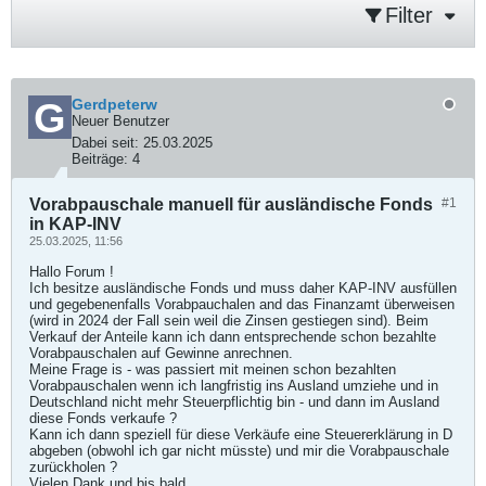
Filter
Gerdpeterw
Neuer Benutzer
Dabei seit:
25.03.2025
Beiträge:
4
Vorabpauschale manuell für ausländische Fonds
#1
in KAP-INV
25.03.2025, 11:56
Hallo Forum !
Ich besitze ausländische Fonds und muss daher KAP-INV ausfüllen
und gegebenenfalls Vorabpauchalen and das Finanzamt überweisen
(wird in 2024 der Fall sein weil die Zinsen gestiegen sind). Beim
Verkauf der Anteile kann ich dann entsprechende schon bezahlte
Vorabpauschalen auf Gewinne anrechnen.
Meine Frage is - was passiert mit meinen schon bezahlten
Vorabpauschalen wenn ich langfristig ins Ausland umziehe und in
Deutschland nicht mehr Steuerpflichtig bin - und dann im Ausland
diese Fonds verkaufe ?
Kann ich dann speziell für diese Verkäufe eine Steuererklärung in D
abgeben (obwohl ich gar nicht müsste) und mir die Vorabpauschale
zurückholen ?
Vielen Dank und bis bald,