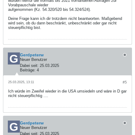
wurden hierfür die vormals bis 2021 vorhandenen Abfragen zur
Vorabpauschale wieder
aufgenommen (Kz. 54.320/520 bis 54.324/524).
Deine Frage kann ich dir trotzdem nicht beantworten. Maßgebend
wird sein, ob du dann beschränkt, unbeschränkt oder gar nicht
steuerpflichtig bist.
Gerdpeterw
Neuer Benutzer
Dabei seit:
25.03.2025
Beiträge:
4
25.03.2025, 13:11
#5
Ich würde im Zweifel wieder in die USA umsiedeln und wäre in D gar
nicht steuerpflichtig ....
Gerdpeterw
Neuer Benutzer
Dabei seit:
25.03.2025