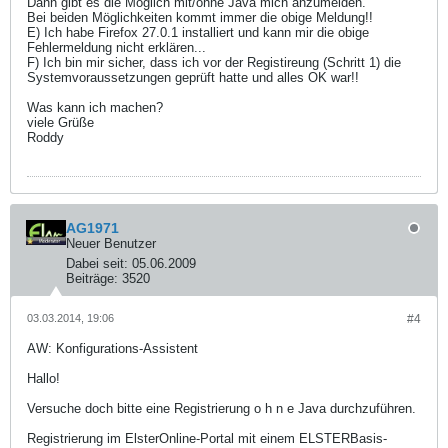
Dann gibt es die Möglich mit/ohne Java mich anzumelden.
Bei beiden Möglichkeiten kommt immer die obige Meldung!!
E) Ich habe Firefox 27.0.1 installiert und kann mir die obige
Fehlermeldung nicht erklären...
F) Ich bin mir sicher, dass ich vor der Registireung (Schritt 1) die
Systemvoraussetzungen geprüft hatte und alles OK war!!
Was kann ich machen?
viele Grüße
Roddy
AG1971
Neuer Benutzer
Dabei seit:
05.06.2009
Beiträge:
3520
03.03.2014, 19:06
#4
AW: Konfigurations-Assistent
Hallo!
Versuche doch bitte eine Registrierung o h n e Java durchzuführen.
Registrierung im ElsterOnline-Portal mit einem ELSTERBasis-