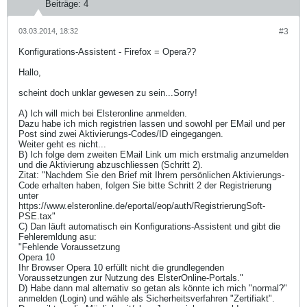
Beiträge:
4
03.03.2014, 18:32
#3
Konfigurations-Assistent - Firefox = Opera??
Hallo,
scheint doch unklar gewesen zu sein...Sorry!
A) Ich will mich bei Elsteronline anmelden.
Dazu habe ich mich registrien lassen und sowohl per EMail und per
Post sind zwei Aktivierungs-Codes/ID eingegangen.
Weiter geht es nicht...
B) Ich folge dem zweiten EMail Link um mich erstmalig anzumelden
und die Aktivierung abzuschliessen (Schritt 2).
Zitat: "Nachdem Sie den Brief mit Ihrem persönlichen Aktivierungs-
Code erhalten haben, folgen Sie bitte Schritt 2 der Registrierung
unter
https://www.elsteronline.de/eportal/eop/auth/RegistrierungSoft-
PSE.tax"
C) Dan läuft automatisch ein Konfigurations-Assistent und gibt die
Fehleremldung asu:
"Fehlende Voraussetzung
Opera 10
Ihr Browser Opera 10 erfüllt nicht die grundlegenden
Voraussetzungen zur Nutzung des ElsterOnline-Portals."
D) Habe dann mal alternativ so getan als könnte ich mich "normal?"
anmelden (Login) und wähle als Sicherheitsverfahren "Zertifiakt".