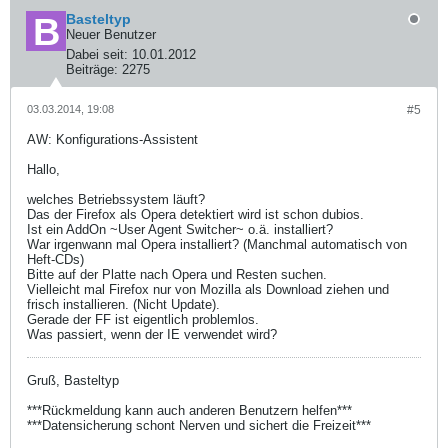
Basteltyp
Neuer Benutzer
Dabei seit:
10.01.2012
Beiträge:
2275
03.03.2014, 19:08
#5
AW: Konfigurations-Assistent
Hallo,
welches Betriebssystem läuft?
Das der Firefox als Opera detektiert wird ist schon dubios.
Ist ein AddOn ~User Agent Switcher~ o.ä. installiert?
War irgenwann mal Opera installiert? (Manchmal automatisch von
Heft-CDs)
Bitte auf der Platte nach Opera und Resten suchen.
Vielleicht mal Firefox nur von Mozilla als Download ziehen und
frisch installieren. (Nicht Update).
Gerade der FF ist eigentlich problemlos.
Was passiert, wenn der IE verwendet wird?
Gruß, Basteltyp
***Rückmeldung kann auch anderen Benutzern helfen***
***Datensicherung schont Nerven und sichert die Freizeit***