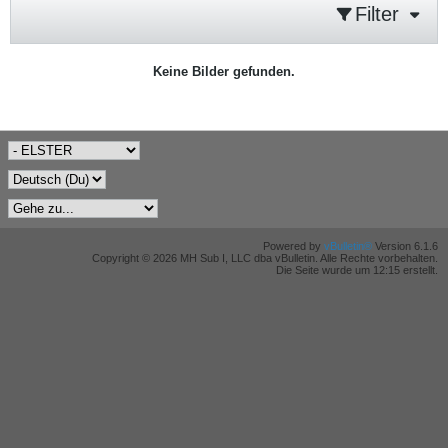
Filter
Keine Bilder gefunden.
Powered by
vBulletin®
Version 6.1.6
Copyright © 2026 MH Sub I, LLC dba vBulletin. Alle Rechte vorbehalten.
Die Seite wurde um 12:15 erstellt.