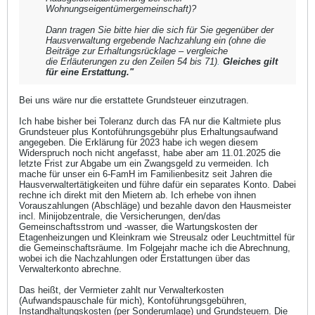
Wohnungseigentümergemeinschaft)?
Dann tragen Sie bitte hier die sich für Sie gegenüber der
Hausverwaltung ergebende Nachzahlung ein (ohne die
Beiträge zur Erhaltungsrücklage – vergleiche
die Erläuterungen zu den Zeilen 54 bis 71)
.
Gleiches gilt
für eine Erstattung."
Bei uns wäre nur die erstattete Grundsteuer einzutragen.
Ich habe bisher bei Toleranz durch das FA nur die Kaltmiete plus
Grundsteuer plus Kontoführungsgebühr plus Erhaltungsaufwand
angegeben. Die Erklärung für 2023 habe ich wegen diesem
Widerspruch noch nicht angefasst, habe aber am 11.01.2025 die
letzte Frist zur Abgabe um ein Zwangsgeld zu vermeiden. Ich
mache für unser ein 6-FamH im Familienbesitz seit Jahren die
Hausverwaltertätigkeiten und führe dafür ein separates Konto. Dabei
rechne ich direkt mit den Mietern ab. Ich erhebe von ihnen
Vorauszahlungen (Abschläge) und bezahle davon den Hausmeister
incl. Minijobzentrale, die Versicherungen, den/das
Gemeinschaftsstrom und -wasser, die Wartungskosten der
Etagenheizungen und Kleinkram wie Streusalz oder Leuchtmittel für
die Gemeinschaftsräume. Im Folgejahr mache ich die Abrechnung,
wobei ich die Nachzahlungen oder Erstattungen über das
Verwalterkonto abrechne.
Das heißt, der Vermieter zahlt nur Verwalterkosten
(Aufwandspauschale für mich), Kontoführungsgebühren,
Instandhaltungskosten (per Sonderumlage) und Grundsteuern. Die