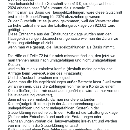
"wie behandelst du die Gutschrift von 513 €, die du ja wohl erst
2024 erhalten hast ? Wie kommt die zustande ?"
Nimmt man als Basis die Hausgeldzahlungen, wäre diese Gutschrift
erst in der Steuerklärung für 2024 abzuziehen gewesen.
Zu der Gutschrift ist es ja wohl gekommen, weil der Verwalter eine
zu hohe Entnahme aus der Erhaltungsrücklage von 923,81 Euro
getätigt hat.
Diese Entnahme aus der Erhaltungsrücklage wurden man den
Hausgeldzahlungen dazurechnen, genauso wie man die Zufuhr zu
Erhaltungsrücklage abzieht,
wenn man wie gesagt, die Hausgeldzahlungen als Basis nimmt.
------------------------
Die Hilfe auf Zeile 72 ist für mich missverständlich, den jetzt wo
man trennen muss nach umlagefähigen und nicht umlagefähigen
Kosten,
wird es für mich zumindest konfus (deshalb meine persönliche
Anfrage beim ServiceCenter des Finazamts).
Und die Auskunft erschien mir logisch:
Wenn man die Hausgeldzahlungen außer Betracht lässt ( weil wenn
wir annehmen, dass die Zahlungen von meinem Konto zu einem
Konto fließen, dass mir quasi auch gehört (es wird halt nur von der
Hausverwaltung verwaltet),
dann ist es sehr einfach, da man nur die entstanden
Kosten(aufgeteilt ist es ja in der Jahresabrechnung nach
umlagefähigen und nicht umlagefähigen Kosten) in der
Steuerklärung reinschreibt. In dem Falle ist die Erhaltungrücklage
(Zufuhr oder Entnahme) und auch die Erstattungen oder
Nachzahlungen von/an die Hausverwaltung irrelevant und werden
von mir nicht in die Steuerklärung erfasst!
Sollte jemand einen Denkfehler von mir entdecken, wäre ich