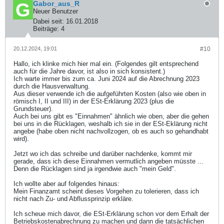
Gabor_aus_R
Neuer Benutzer
Dabei seit:
16.01.2018
Beiträge:
4
20.12.2024, 19:01
#10
Hallo, ich klinke mich hier mal ein. (Folgendes gilt entsprechend
auch für die Jahre davor, ist also in sich konsistent.)
Ich warte immer bis zum ca. Juni 2024 auf die Abrechnung 2023
durch die Hausverwaltung.
Aus dieser verwende ich die aufgeführten Kosten (also wie oben in
römisch I, II und III) in der ESt-Erklärung 2023 (plus die
Grundsteuer).
Auch bei uns gibt es "Einnahmen" ähnlich wie oben, aber die gehen
bei uns in die Rücklagen, weshalb ich sie in der ESt-Eklärung nicht
angebe (habe oben nicht nachvollzogen, ob es auch so gehandhabt
wird).
Jetzt wo ich das schreibe und darüber nachdenke, kommt mir
gerade, dass ich diese Einnahmen vermutlich angeben müsste ...
Denn die Rücklagen sind ja irgendwie auch "mein Geld".
Ich wollte aber auf folgendes hinaus:
Mein Finanzamt scheint dieses Vorgehen zu tolerieren, dass ich
nicht nach Zu- und Abflussprinzip erkläre.
Ich scheue mich davor, die ESt-Erklärung schon vor dem Erhalt der
Betriebskostenabrechnung zu machen und dann die tatsächlichen