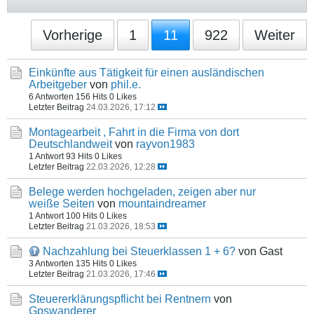
Vorherige
1
11
922
Weiter
Einkünfte aus Tätigkeit für einen ausländischen
Arbeitgeber
von
phil.e.
6 Antworten
156 Hits
0 Likes
Letzter Beitrag
24.03.2026, 17:12
Montagearbeit , Fahrt in die Firma von dort
Deutschlandweit
von
rayvon1983
1 Antwort
93 Hits
0 Likes
Letzter Beitrag
22.03.2026, 12:28
Belege werden hochgeladen, zeigen aber nur
weiße Seiten
von
mountaindreamer
1 Antwort
100 Hits
0 Likes
Letzter Beitrag
21.03.2026, 18:53
Nachzahlung bei Steuerklassen 1 + 6?
von Gast
3 Antworten
135 Hits
0 Likes
Letzter Beitrag
21.03.2026, 17:46
Steuererklärungspflicht bei Rentnern
von
Gpswanderer