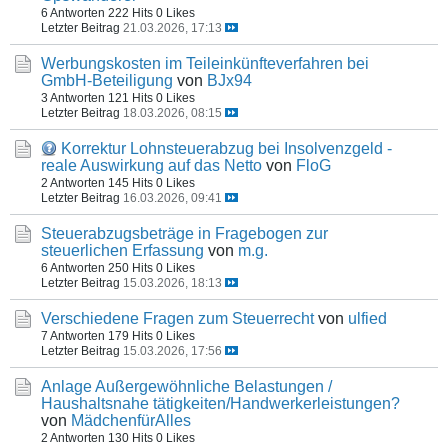
6 Antworten
222 Hits
0 Likes
Letzter Beitrag
21.03.2026, 17:13
Werbungskosten im Teileinkünfteverfahren bei
GmbH-Beteiligung
von
BJx94
3 Antworten
121 Hits
0 Likes
Letzter Beitrag
18.03.2026, 08:15
Korrektur Lohnsteuerabzug bei Insolvenzgeld -
reale Auswirkung auf das Netto
von
FloG
2 Antworten
145 Hits
0 Likes
Letzter Beitrag
16.03.2026, 09:41
Steuerabzugsbeträge in Fragebogen zur
steuerlichen Erfassung
von
m.g.
6 Antworten
250 Hits
0 Likes
Letzter Beitrag
15.03.2026, 18:13
Verschiedene Fragen zum Steuerrecht
von
ulfied
7 Antworten
179 Hits
0 Likes
Letzter Beitrag
15.03.2026, 17:56
Anlage Außergewöhnliche Belastungen /
Haushaltsnahe tätigkeiten/Handwerkerleistungen?
von
MädchenfürAlles
2 Antworten
130 Hits
0 Likes